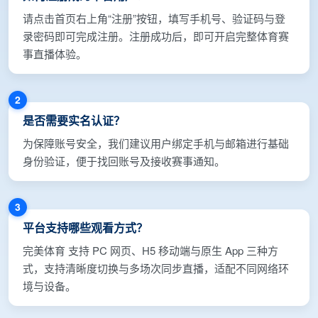
请点击首页右上角“注册”按钮，填写手机号、验证码与登
录密码即可完成注册。注册成功后，即可开启完整体育赛
事直播体验。
2
是否需要实名认证？
为保障账号安全，我们建议用户绑定手机与邮箱进行基础
身份验证，便于找回账号及接收赛事通知。
3
平台支持哪些观看方式？
完美体育 支持 PC 网页、H5 移动端与原生 App 三种方
式，支持清晰度切换与多场次同步直播，适配不同网络环
境与设备。