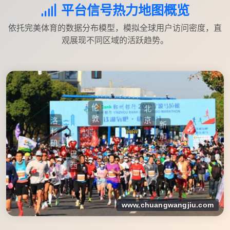
平台信号热力地图概览
依托完美体育的数据分布模型，模拟全球用户访问密度，直
观展现不同区域的活跃趋势。
伦
北
敦
京
洛
新
杉
加
矶
坡
巴
西
www.chuangwangjiu.com