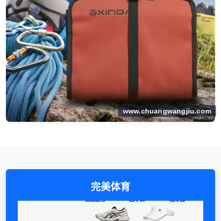
www.chuangwangjiu.com
完美体育