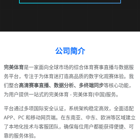
公司简介
完美体育
是一家面向全球市场的综合体育赛事直播与数据服
务平台，专注于为体育迷打造高品质的数字化观赛体验。我
们整合
高清赛事直播、数据分析、多终端同步
等核心功能，
为用户提供一站式的完美体育 - 完美体育(中国)服务。
平台通过多项国际安全认证，系统架构稳定高效，全面适配
APP、PC 和移动网页端。在东南亚、中东、欧洲等区域建立
了本地化技术与客服团队，确保每位用户都能获得便捷、可
靠的服务体验。