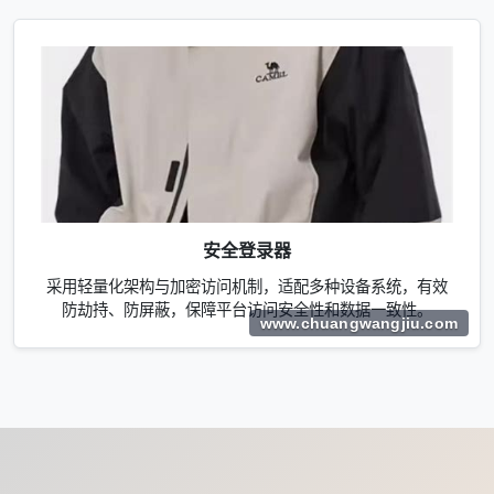
安全登录器
采用轻量化架构与加密访问机制，适配多种设备系统，有效
防劫持、防屏蔽，保障平台访问安全性和数据一致性。
www.chuangwangjiu.com