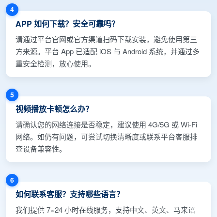
4
APP 如何下载？安全可靠吗？
请通过平台官网或官方渠道扫码下载安装，避免使用第三
方来源。平台 App 已适配 iOS 与 Android 系统，并通过多
重安全检测，放心使用。
5
视频播放卡顿怎么办？
请确认您的网络连接是否稳定，建议使用 4G/5G 或 Wi-Fi
网络。如仍有问题，可尝试切换清晰度或联系平台客服排
查设备兼容性。
6
如何联系客服？支持哪些语言？
我们提供 7×24 小时在线服务，支持中文、英文、马来语