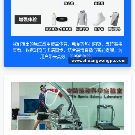
我们推出的原生应用覆盖体育、电竞等热门内容，支持赛事
查看、数据浏览与多端同步，结合高清直播与智能提醒，为
用户带来高效、流畅的体验。
www.chuangwangjiu.com