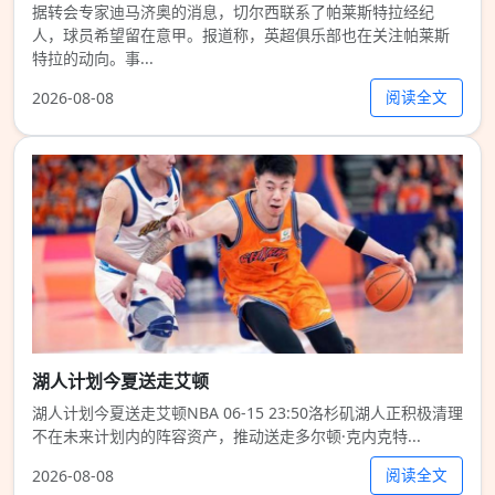
据转会专家迪马济奥的消息，切尔西联系了帕莱斯特拉经纪
人，球员希望留在意甲。报道称，英超俱乐部也在关注帕莱斯
特拉的动向。事...
阅读全文
2026-08-08
湖人计划今夏送走艾顿
湖人计划今夏送走艾顿NBA 06-15 23:50洛杉矶湖人正积极清理
不在未来计划内的阵容资产，推动送走多尔顿·克内克特...
阅读全文
2026-08-08