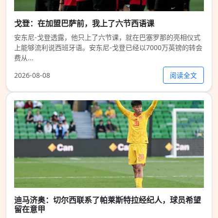
戈登：在加盟巴萨前，我上了六节西语课
安东尼-戈登透露，他只上了六节课，就在巴塞罗那的亮相仪式
上能够流利说西班牙语。安东尼-戈登已经以7000万英镑的转会
费从...
阅读全文
2026-08-08
迪马济奥：切尔西联系了帕莱斯特拉经纪人，球员希望
留在意甲