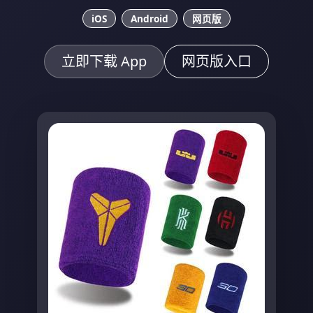
iOS
Android
网页版
立即下载 App
网页版入口